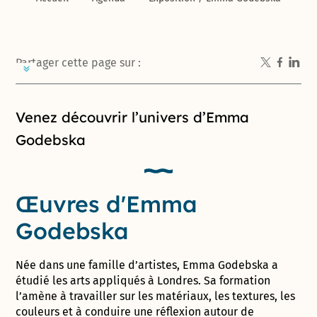
Partager cette page sur :
Introduction de la page
Venez découvrir l’univers d’Emma
Godebska
Œuvres d'Emma
Godebska
Née dans une famille d’artistes, Emma Godebska a
étudié les arts appliqués à Londres. Sa formation
l’amène à travailler sur les matériaux, les textures, les
couleurs et à conduire une réflexion autour de