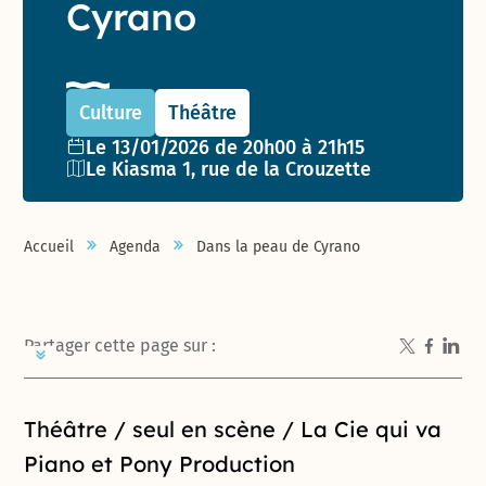
Cyrano
Culture
Théâtre
Date de l'événement :
Le 13/01/2026 de 20h00 à 21h15
Lieu :
Le Kiasma 1, rue de la Crouzette
Accueil
Agenda
Dans la peau de Cyrano
Partager cette page sur :
Introduction de la page
Théâtre / seul en scène / La Cie qui va
Piano et Pony Production