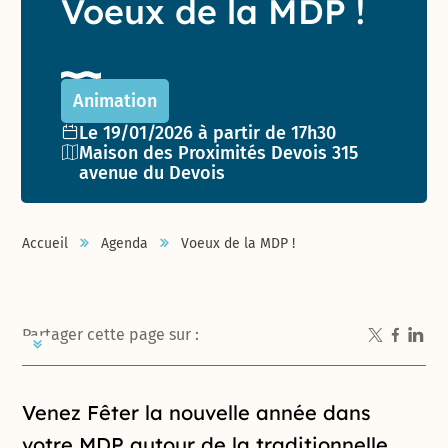
Voeux de la MDP !
Animation
Date de l'événement :
Le 19/01/2026 à partir de 17h30
Lieu :
Maison des Proximités Devois 315
avenue du Devois
Accueil
Agenda
Voeux de la MDP !
Partager cette page sur :
Introduction de la page
Venez Fêter la
nouvelle année
dans
votre MDP autour de la traditionnelle