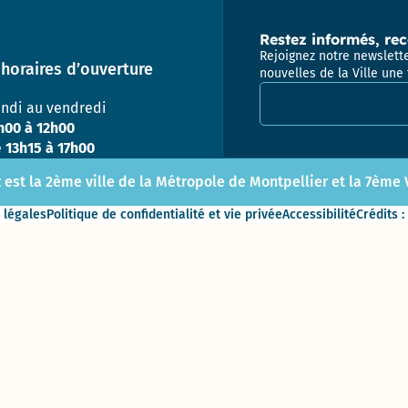
Prix
énergies
Pôle
Restez informés, rec
citoyennes
Attractivité
Rejoignez notre newslette
– 2010 et
Patrimoine
horaires d’ouverture
nouvelles de la Ville une 
2019
(Ex
Adresse email pour la
Urbanisme
undi au vendredi
/ DPAE /
h00 à 12h00
DAP)
e
13h15 à 17h00
Centre
 est la 2ème ville de la Métropole de Montpellier et la 7ème Vi
Technique
Municipal
 légales
Politique de confidentialité et vie privée
Accessibilité
Crédits :
Direction
des
Moyens
Généraux
Direction
des
Sports