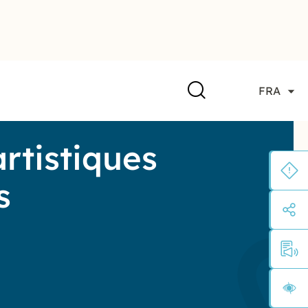
FRA
artistiques
s