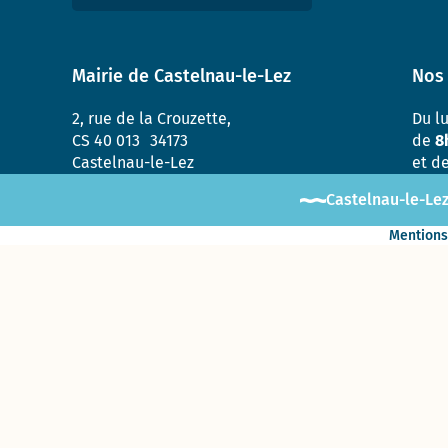
Enquête «
Ville
marchable
Mairie de Castelnau-le-Lez
Nos 
» : évaluez
la qualité
de la
2, rue de la Crouzette,
Du l
marche à
CS 40 013 34173
de
8
Castelnau-
Castelnau-le-Lez
et d
le-Lez !
Castelnau-le-Lez
Mentions