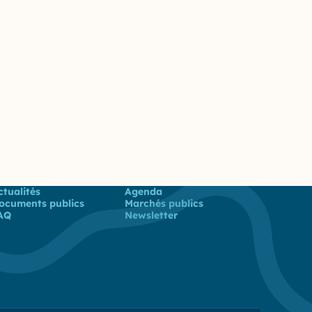
 utiles
ctualités
Agenda
ocuments publics
Marchés publics
AQ
Newsletter