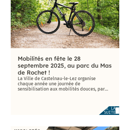
population
2017 –
Appaix
2020
Vie
Gymnase des
Administrative
Marianne D’Or
Perrières
et Citoyenne
du
(Conseil
Développement
Départemental)
Durable – 2017
Direction
de
l’Enfance
Ville
ludique
Mobilités en fête le 28
&
Direction
septembre 2025, au parc du Mas
sportive
de la
de Rochet !
– 2013
Jeunesse
La Ville de Castelnau-le-Lez organise
et de
chaque année une journée de
l’Education
Prix de la
sensibilisation aux mobilités douces, par
Communication
l’intermédia [...]
responsable au
Direction de
concours des
l’Aménagement
Meilleurs Voeux
LIRE LA
& du
SUITE
du Territoire –
Patrimoine
2010
(DAP) – Guichet
unique