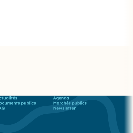
 utiles
ctualités
Agenda
ocuments publics
Marchés publics
AQ
Newsletter