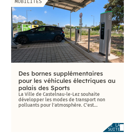
MOBILITÉS
Prix
énergies
Pôle
citoyennes
Attractivité
– 2010 et
Patrimoine
2019
(Ex
Urbanisme
/ DPAE /
DAP)
Centre
Technique
Municipal
Des bornes supplémentaires
pour les véhicules électriques au
Direction
palais des Sports
des
La Ville de Castelnau-le-Lez souhaite
Moyens
développer les modes de transport non
Généraux
polluants pour l’atmosphère. C’est
pourquoi, [...]
Direction
des
LIRE LA
Sports
SUITE