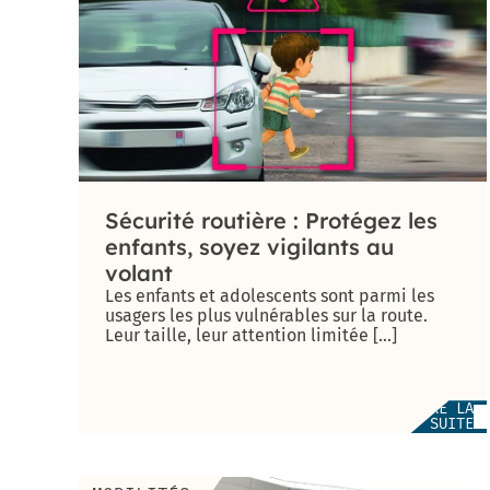
et de
Sablassou
La
végétalisation
du Devois
menée à bien
Un
nouveau
Sécurité routière : Protégez les
jardin
enfants, soyez vigilants au
partagé
volant
: Le
Les enfants et adolescents sont parmi les
Terrain
usagers les plus vulnérables sur la route.
Leur taille, leur attention limitée [...]
Consultation
sur le nom
de la
LIRE LA
nouvelle
SUITE
aire de jeux
à Madiba