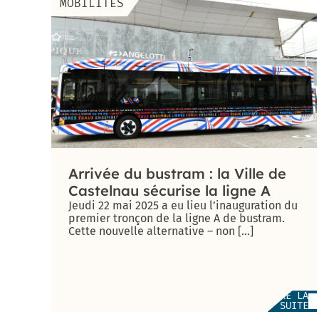
MOBILITÉS
Enquête «
Ville
marchable
» : évaluez
la qualité
de la
marche à
Castelnau-
le-Lez !
Arrivée du bustram : la Ville de
Castelnau sécurise la ligne A
Jeudi 22 mai 2025 a eu lieu l’inauguration du
premier tronçon de la ligne A de bustram.
Cette nouvelle alternative – non [...]
LIRE LA
SUITE