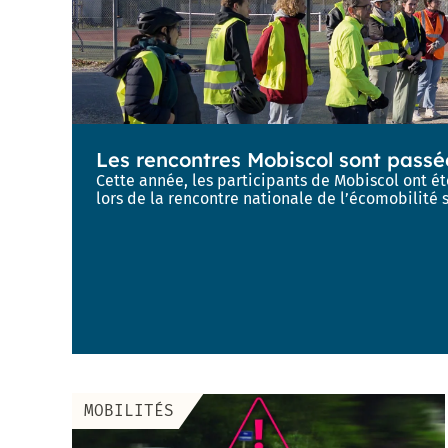
jardins
Déclarer
des
Forum : une
aventure
partagés
un
Proximités
concertation
unique !
incident
Eurêka
citoyenne
jusqu’au 8
octobre
Futur
« visage »
Les rencontres Mobiscol sont passé
de la rue
Cette année, les participants de Mobiscol ont é
d’Aquitaine
lors de la rencontre nationale de l’écomobilité 
: donnez
votre avis
jusqu’au 8
octobre !
950 pièges
à
moustiques
distribués
aux
MOBILITÉS
habitants
du Devois