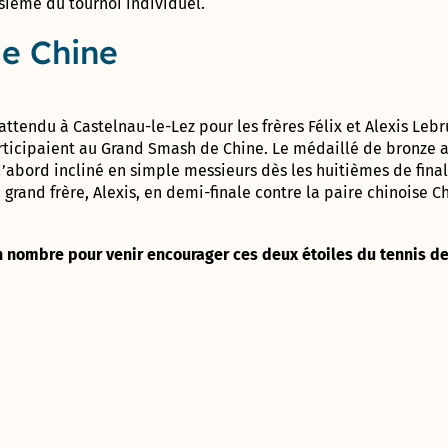
population
2017 –
Appaix
sième du tournoi individuel.
2020
de Chine
Vie
Gymnase des
Administrative
Marianne D’Or
Perrières
et Citoyenne
du
(Conseil
Développement
Départemental)
Durable – 2017
s attendu à Castelnau-le-Lez pour les frères Félix et Alexis Leb
Direction
de
articipaient au Grand Smash de Chine. Le médaillé de bronze a
l’Enfance
Ville
 d’abord incliné en simple messieurs dès les huitièmes de fina
ludique
grand frère, Alexis, en demi-finale contre la paire chinoise 
&
Direction
sportive
de la
– 2013
Jeunesse
n nombre pour venir encourager ces deux étoiles du tennis de 
et de
l’Education
Prix de la
Communication
responsable au
Direction de
concours des
l’Aménagement
Meilleurs Voeux
& du
du Territoire –
Patrimoine
2010
(DAP) – Guichet
unique