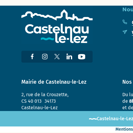
Enquête «
Nou
Ville
marchable
» : évaluez
la qualité
de la
marche à
Castelnau-
le-Lez !
Mairie de Castelnau-le-Lez
Nos 
2, rue de la Crouzette,
Du l
CS 40 013 34173
de
8
Castelnau-le-Lez
et d
Castelnau-le-Lez
Mentions