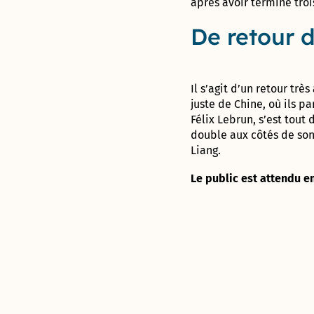
après avoir terminé troi
et de
Sablassou
De retour 
La
végétalisation
du Devois
Il s’agit d’un retour trè
menée à bien
juste de Chine, où ils p
Félix Lebrun, s’est tout
Un
double aux côtés de son 
nouveau
Liang.
jardin
partagé
Le public est attendu e
: Le
Terrain
Consultation
sur le nom
de la
nouvelle
aire de jeux
à Madiba