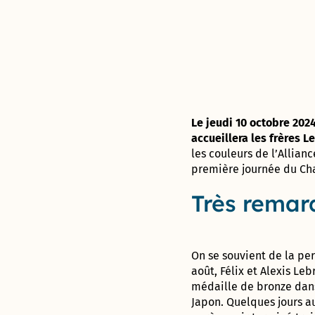
jardins
Déclarer
des
Forum : une
aventure
partagés
un
Proximités
concertation
unique !
incident
Eurêka
citoyenne
jusqu’au 8
octobre
Futur
« visage »
de la rue
Le jeudi 10 octobre 202
d’Aquitaine
accueillera les frères 
: donnez
les couleurs de l’Allian
votre avis
première journée du Ch
jusqu’au 8
octobre !
Très remar
950 pièges
à
moustiques
On se souvient de la per
distribués
août, Félix et Alexis Le
aux
médaille de bronze dans
habitants
Japon. Quelques jours a
du Devois