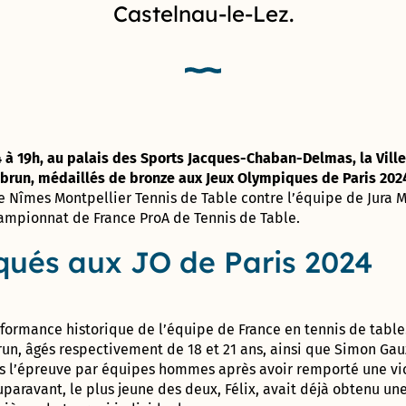
son
Castelnau-le-Lez.
Rochet
CARON »
Label Or
et
entreprise
« Territoire
vacances
Vaonis, une
Maison
Innovant »
Tennis
success-story
France
club
astronomique
Services
municipal
Label
!
Prado
Terre
Concorde
de
Le
Avec Le Clos
Jeux
parcours
de l’Aube
4 à 19h, au palais des Sports Jacques-Chaban-Delmas, la Vill
Cabinet
2024
de santé
rouge et
Lebrun, médaillés de bronze aux Jeux Olympiques de Paris 202
du
Colette-
Garriga, cap
ce Nîmes Montpellier Tennis de Table contre l’équipe de Jura M
Maire
Besson
Prix de
sur
ampionnat de France ProA de Tennis de Table.
la
l’authenticité
Centre
Création
Boulodrome
!
qués aux JO de Paris 2024
Communal
Cap
municipal
d’Action
Com
« Henri
Sociale
2018
Salvador »
formance historique de l’équipe de France en tennis de table.
Direction de
Démarche
Skate
brun, âgés respectivement de 18 et 21 ans, ainsi que Simon Gau
l’administration
Bâtiment
park
 l’épreuve par équipes hommes après avoir remporté une vict
générale et des
Durable
municipal
services à la
Occitanie
Tom
uparavant, le plus jeune des deux, Félix, avait déjà obtenu u