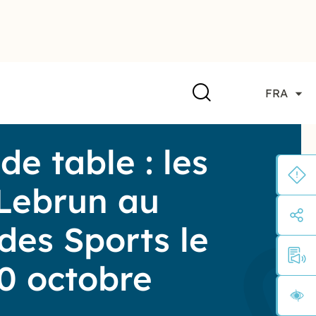
FRA
de table : les
 Lebrun au
 des Sports le
10 octobre