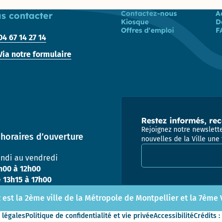
Prix
Liste des liens
Contactez-nous
A
énergies
s contacter
Pôle
Kiosque
D
citoyennes
Attractivité
Offres d'emploi
F
– 2010 et
Patrimoine
04 67 14 27 14
2019
(Ex
Via notre formulaire
Urbanisme
/ DPAE /
DAP)
Centre
Technique
Municipal
Restez informés, rec
Rejoignez notre newslette
horaires d’ouverture
Direction
nouvelles de la Ville une 
Adresse email pour la
des
undi au vendredi
Moyens
Généraux
h00 à 12h00
e
13h15 à 17h00
Direction
 est la 2ème ville de la Métropole de Montpellier et la 7ème Vi
des
Sports
 légales
Politique de confidentialité et vie privée
Accessibilité
Crédits :