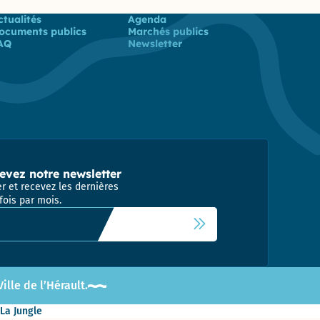
 utiles
ctualités
Agenda
ocuments publics
Marchés publics
AQ
Newsletter
evez notre newsletter
r et recevez les dernières
fois par mois.
 newsletter
lle de l’Hérault.
 La Jungle