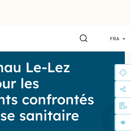
FRA
nau Le-Lez
ur les
nts confrontés
ise sanitaire