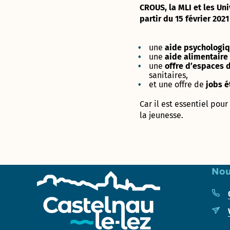
jardins
Déclarer
des
Forum : une
CROUS, la MLI et les Uni
aventure
partagés
un
Proximités
concertation
partir du 15 février 2021 
unique !
incident
Eurêka
citoyenne
jusqu’au 8
octobre
une
aide psychologi
une
aide alimentaire
une
offre d’espaces 
Futur
sanitaires,
« visage »
et une offre de
jobs é
de la rue
d’Aquitaine
Car il est essentiel pour
: donnez
la jeunesse.
votre avis
jusqu’au 8
octobre !
950 pièges
Nou
à
moustiques
distribués
aux
habitants
du Devois