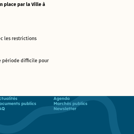
 place par la Ville à
c les restrictions
e période difficile pour
 utiles
ctualités
Agenda
ocuments publics
Marchés publics
AQ
Newsletter