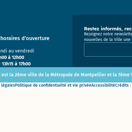
population
2017 –
Appaix
2020
Vie
Gymnase des
Administrative
Marianne D’Or
Perrières
et Citoyenne
du
(Conseil
Restez informés, rec
Développement
Départemental)
Rejoignez notre newslette
Durable – 2017
Direction
horaires d’ouverture
nouvelles de la Ville une 
Adresse email pour la
de
l’Enfance
Ville
undi au vendredi
ludique
h00 à 12h00
&
Direction
e
13h15 à 17h00
sportive
de la
– 2013
Jeunesse
 est la 2ème ville de la Métropole de Montpellier et la 7ème Vi
et de
 légales
Politique de confidentialité et vie privée
Accessibilité
Crédits :
l’Education
Prix de la
Communication
responsable au
Direction de
concours des
l’Aménagement
Meilleurs Voeux
& du
du Territoire –
Patrimoine
2010
(DAP) – Guichet
unique