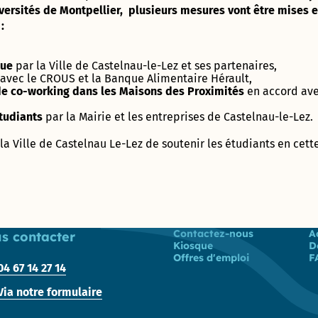
son
Rochet
CARON »
versités de Montpellier, plusieurs mesures vont être mises en
Label Or
et
entreprise
:
« Territoire
vacances
Vaonis, une
Maison
Innovant »
Tennis
success-story
France
club
astronomique
que
par la Ville de Castelnau-le-Lez et ses partenaires,
Services
municipal
Label
!
avec le CROUS et la Banque Alimentaire Hérault,
Prado
Terre
de co-working dans les Maisons des Proximités
en accord ave
Concorde
de
Le
Avec Le Clos
Jeux
parcours
tudiants
par la Mairie et les entreprises de Castelnau-le-Lez.
de l’Aube
Cabinet
2024
de santé
rouge et
du
Colette-
 la Ville de Castelnau Le-Lez de soutenir les étudiants en cett
Garriga, cap
Maire
Besson
Prix de
sur
la
l’authenticité
Centre
Création
Boulodrome
!
Communal
Cap
municipal
d’Action
Com
« Henri
Sociale
2018
Salvador »
Liste des liens
Contactez-nous
A
s contacter
Kiosque
D
Offres d'emploi
F
Direction de
Démarche
Skate
04 67 14 27 14
l’administration
Bâtiment
park
générale et des
Durable
municipal
Via notre formulaire
services à la
Occitanie
Tom