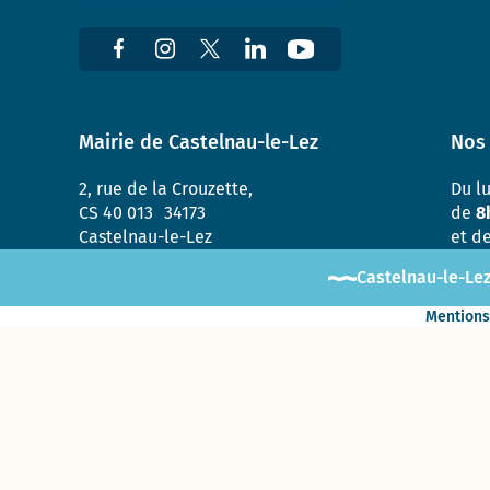
et de
Sablassou
La
végétalisation
du Devois
Mairie de Castelnau-le-Lez
Nos 
menée à bien
2, rue de la Crouzette,
Du l
Un
CS 40 013 34173
de
8
nouveau
Castelnau-le-Lez
et d
jardin
partagé
Castelnau-le-Lez
: Le
Terrain
Mentions
Consultation
sur le nom
de la
nouvelle
aire de jeux
à Madiba