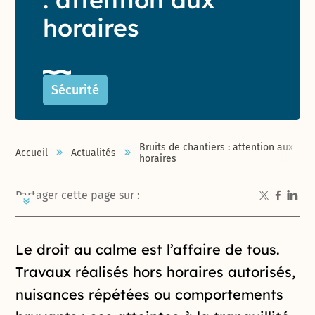
horaires
Sécurité
Bruits de chantiers : attention aux
Accueil
Actualités
horaires
Partager cette page sur :
Introduction de la page
Le droit au calme est l’affaire de tous.
Travaux réalisés hors horaires autorisés,
nuisances répétées ou comportements