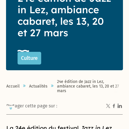
in Lez, ambiance
cabaret, les 13, 20
et 27 mars
Culture
24e édition de Jazz in Lez,
Accueil
Actualités
ambiance cabaret, les 13, 20 et 27
mars
Partager cette page sur :
Introduction de la page
La 24e édition du festival
Jazz in Lez