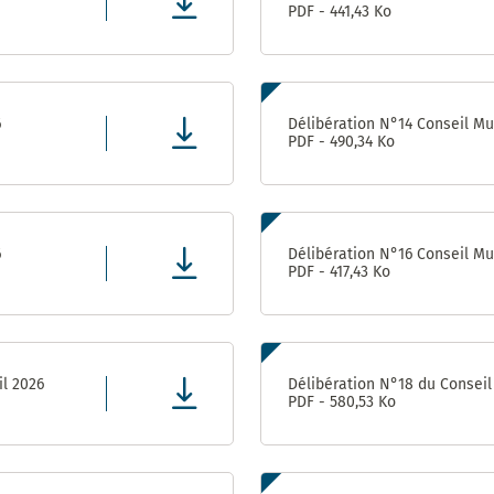
PDF - 441,43 Ko
Direction
des
Finances,
de l’Achat
et de
6
Délibération N°14 Conseil Mun
l’Evaluation
PDF - 490,34 Ko
Direction
des
ressources
humaines
6
Délibération N°16 Conseil Mun
PDF - 417,43 Ko
Direction de la
Communication
Direction
il 2026
Délibération N°18 du Conseil 
des
PDF - 580,53 Ko
Affaires
Culturelles
Service