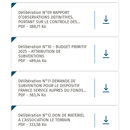
LEZ ET SES ETABLISSEMENTS
RATTACHÉS POUR LA FOURNITURE, LA
LIVRAISON ET LA GESTION DE TITRES
Délibération N°09 RAPPORT
RESTAURANT E
D’OBSERVATIONS DEFINITIVES,
PORTANT SUR LE CONTROLE DES
COMPTES ET DE LA GESTION DE
PDF - 388,71 Ko
MONTPELLIER MEDITERRANEE
METROPOLE AU TITRE DES EXERCICES
2019 ET SUIVANTS
Délibération N°10 – BUDGET PRIMITIF
2025 – ATTRIBUTION DE
SUBVENTIONS
PDF - 489,44 Ko
Délibération N°11 DEMANDE DE
SUBVENTION POUR LE DISPOSITIF
FRANCE SERVICE AUPRES DU FONDS
NATIONAL D’AMENAGEMENT ET DE
PDF - 383,74 Ko
DEVELOPPEMENT DU TERRITOIRE ET
DU FONDS NATIONAL FRANCE
SERVICES AU TITRE DE L’ANNEE 2025
Délibération N°12 DON DE MATERIEL
A L’ASSOCIATION LE TERRAIN
PDF - 333,58 Ko