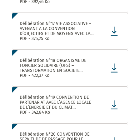
ROULER A VELO AVEC MONTPELLIER
PDF - 392,46 Ko
MEDITERRANEE METROPOLE
Délibération N°17 VIE ASSOCIATIVE –
AVENANT A LA CONVENTION
D’OBJECTIFS ET DE MOYENS AVEC LA
FEDERATION REGIONALE DES
PDF - 375,25 Ko
MAISONS DES JEUNES ET DE LA
CULTURE OCCITANIE POUR L’ANNEE
2025 DANS LE CADRE DE LA
CONVENTION DE PARTENARIAT SIGNEE
Délibération N°18 ORGANISME DE
POUR LA
FONCIER SOLIDAIRE (OFS) –
TRANSFORMATION EN SOCIETE
COOPERATIVE D’INTERET COLLECTIF
PDF - 422,37 Ko
(SCIC) – PRISE DE PARTICIPATION AU
CAPITAL – APPROBATION –
AUTORISATION DE SIGNATURE
Délibération N°19 CONVENTION DE
PARTENARIAT AVEC L’AGENCE LOCALE
DE L’ENERGIE ET DU CLIMAT
MONTPELLIER METROPOLE :
PDF - 342,84 Ko
APPROBATION DE LA CONVENTION
Délibération N°20 CONVENTION DE
SERVITUDE DE PASSAGE POUR LE