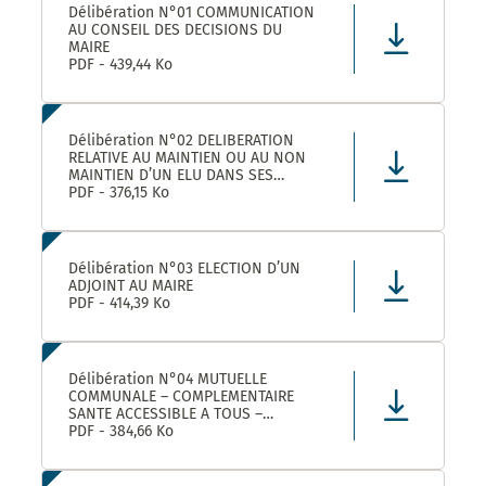
Délibération N°01 COMMUNICATION
AU CONSEIL DES DECISIONS DU
MAIRE
PDF - 439,44 Ko
Délibération N°02 DELIBERATION
RELATIVE AU MAINTIEN OU AU NON
MAINTIEN D’UN ELU DANS SES
FONCTIONS D’ADJOINT AU MAIRE
PDF - 376,15 Ko
Délibération N°03 ELECTION D’UN
ADJOINT AU MAIRE
PDF - 414,39 Ko
Délibération N°04 MUTUELLE
COMMUNALE – COMPLEMENTAIRE
SANTE ACCESSIBLE A TOUS –
CONVENTION DE PARTENARIAT AVEC
PDF - 384,66 Ko
LA MUTUELLE FAMILIALE –
APPROBATION ET AUTORISATION DE
SIGNATURE