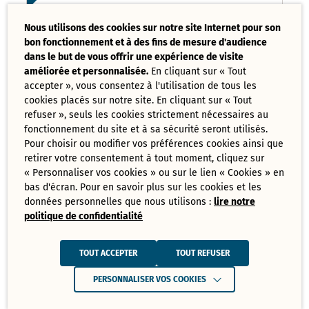
Liste des délibérations examinées
Nous utilisons des cookies sur notre site Internet pour son
Conseil Municipal 17 mars 2025
bon fonctionnement et à des fins de mesure d'audience
PDF - 121,08 Ko
dans le but de vous offrir une expérience de visite
améliorée et personnalisée.
En cliquant sur « Tout
accepter », vous consentez à l'utilisation de tous les
Ordre du jour du Conseil Municipal 17
cookies placés sur notre site. En cliquant sur « Tout
mars 2025
PDF - 73,70 Ko
refuser », seuls les cookies strictement nécessaires au
fonctionnement du site et à sa sécurité seront utilisés.
Pour choisir ou modifier vos préférences cookies ainsi que
retirer votre consentement à tout moment, cliquez sur
Tout
« Personnaliser vos cookies » ou sur le lien « Cookies » en
télécharger
bas d'écran. Pour en savoir plus sur les cookies et les
données personnelles que nous utilisons :
lire notre
politique de confidentialité
Juin
Ressources de Juin 2025
TOUT ACCEPTER
TOUT REFUSER
Convocation Conseil Municipal du 30
PERSONNALISER VOS COOKIES
juin 2025
PDF - 231,28 Ko