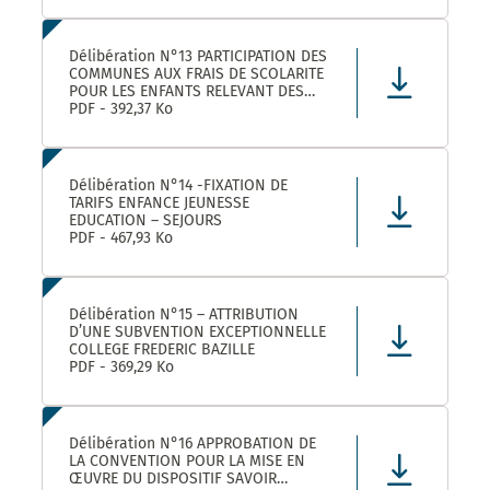
Délibération N°13 PARTICIPATION DES
COMMUNES AUX FRAIS DE SCOLARITE
POUR LES ENFANTS RELEVANT DES
DISPOSITIFS ULISS ET DAR
PDF - 392,37 Ko
SCOLARISES DANS LES ECOLES
CASTELNAUVIENNES
Délibération N°14 -FIXATION DE
TARIFS ENFANCE JEUNESSE
EDUCATION – SEJOURS
PDF - 467,93 Ko
Délibération N°15 – ATTRIBUTION
D’UNE SUBVENTION EXCEPTIONNELLE
COLLEGE FREDERIC BAZILLE
PDF - 369,29 Ko
Délibération N°16 APPROBATION DE
LA CONVENTION POUR LA MISE EN
ŒUVRE DU DISPOSITIF SAVOIR