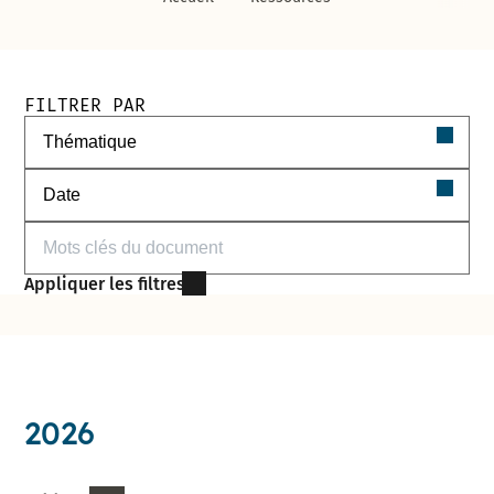
Filtres de recherche des documents
FILTRER PAR
Filtrer par thématique
Filtrer par date
Filtrer par mots-clés
Appliquer les filtres
2026