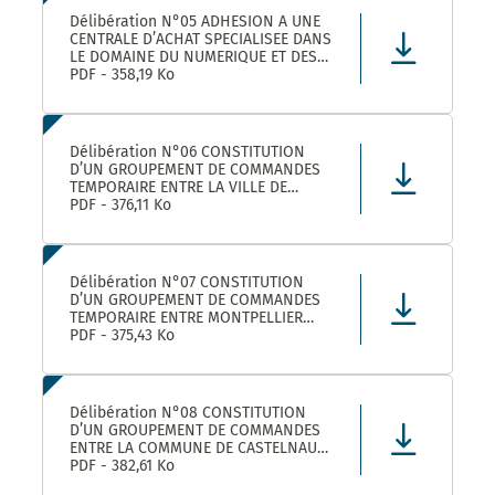
Délibération N°05 ADHESION A UNE
CENTRALE D’ACHAT SPECIALISEE DANS
LE DOMAINE DU NUMERIQUE ET DES
TELECOMS DENOMMEE « CANUT »
PDF - 358,19 Ko
Délibération N°06 CONSTITUTION
D’UN GROUPEMENT DE COMMANDES
TEMPORAIRE ENTRE LA VILLE DE
MONTPELLIER, LA COMMUNE DE
PDF - 376,11 Ko
CASTELNAU-LE-LEZ ET PLUSIEURS
AUTRES ACHETEURS PUBLICS POUR
L’ACHAT DE FOURNITURES
ADMINISTRATIVES DE BUREAU –
Délibération N°07 CONSTITUTION
ADHÉSION AU GROUPEMENT DE CO
D’UN GROUPEMENT DE COMMANDES
TEMPORAIRE ENTRE MONTPELLIER
MEDITERRANEE METROPOLE, LA VILLE
PDF - 375,43 Ko
DE CASTELNAU-LE-LEZ, ET PLUSIEURS
AUTRES ACHETEURS PUBLICS POUR LA
FOURNITURE DE PRODUITS ET
MATERIELS D’ENTRETIEN DES LOCAUX
Délibération N°08 CONSTITUTION
– ADHÉS
D’UN GROUPEMENT DE COMMANDES
ENTRE LA COMMUNE DE CASTELNAU-
LE-LEZ, LE CENTRE COMMUNAL
PDF - 382,61 Ko
D’ACTION SOCIALE DE CASTELNAU-LE-