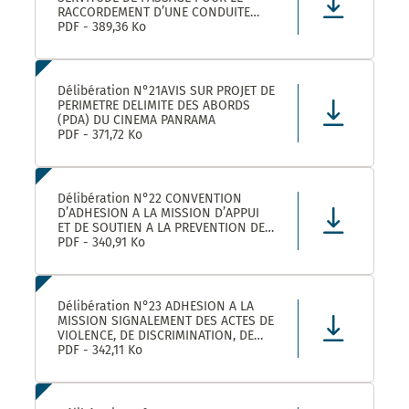
RACCORDEMENT D’UNE CONDUITE
EAUX PLUVIALES DANS LE CADRE DE
PDF - 389,36 Ko
L’OPERATION SOLENZANA 1825
AVENUE DE L’EUROPE SUR LA
PARCELLE COMMUNALE CN 170
Délibération N°21AVIS SUR PROJET DE
PERIMETRE DELIMITE DES ABORDS
(PDA) DU CINEMA PANRAMA
PDF - 371,72 Ko
Délibération N°22 CONVENTION
D’ADHESION A LA MISSION D’APPUI
ET DE SOUTIEN A LA PREVENTION DES
RISQUES PROFESSIONNELS
PDF - 340,91 Ko
Délibération N°23 ADHESION A LA
MISSION SIGNALEMENT DES ACTES DE
VIOLENCE, DE DISCRIMINATION, DE
HARCELEMENT ET D’AGISSEMENTS
PDF - 342,11 Ko
SEXISTES PROPOSEE PAR LE CDG34