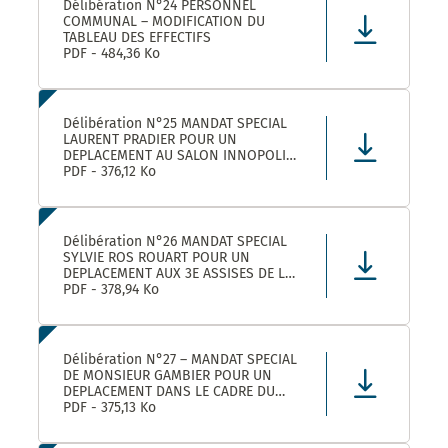
Délibération N°24 PERSONNEL
COMMUNAL – MODIFICATION DU
TABLEAU DES EFFECTIFS
PDF - 484,36 Ko
Délibération N°25 MANDAT SPECIAL
LAURENT PRADIER POUR UN
DEPLACEMENT AU SALON INNOPOLIS
A PARIS
PDF - 376,12 Ko
Délibération N°26 MANDAT SPECIAL
SYLVIE ROS ROUART POUR UN
DEPLACEMENT AUX 3E ASSISES DE LA
VOIE D’ARLES A ARLES
PDF - 378,94 Ko
Délibération N°27 – MANDAT SPECIAL
DE MONSIEUR GAMBIER POUR UN
DEPLACEMENT DANS LE CADRE DU
FORUM DES ELUS INFO JEUNES A
PDF - 375,13 Ko
PARIS