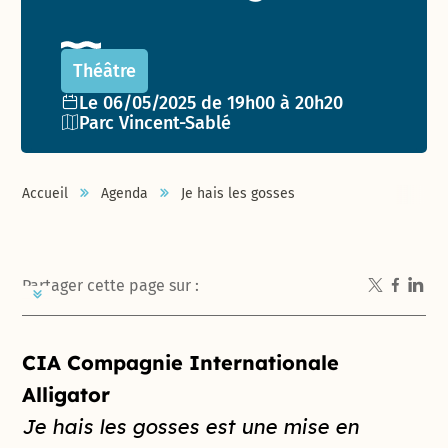
Théâtre
Date de l'événement :
Le 06/05/2025 de 19h00 à 20h20
Lieu :
Parc Vincent-Sablé
Accueil
Agenda
Je hais les gosses
Partager cette page sur :
Introduction de la page
CIA Compagnie Internationale
Alligator
Je hais les gosses est une mise en