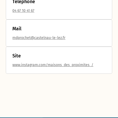
Téléphone
04 67 10 41 67
Mail
mdprochet@castelnau-le-lez.fr
Site
www.instagram.com/maisons_des_proximites_/