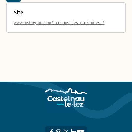
Site
www.instagram.com/maisons_des_proximites_/