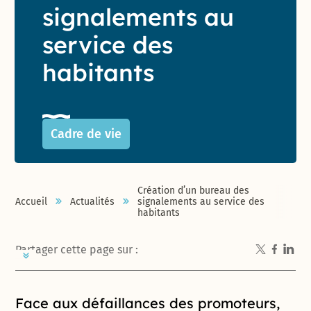
signalements au
service des
habitants
Cadre de vie
Création d’un bureau des
Accueil
Actualités
signalements au service des
habitants
Partager cette page sur :
Introduction de la page
Face aux défaillances des promoteurs,