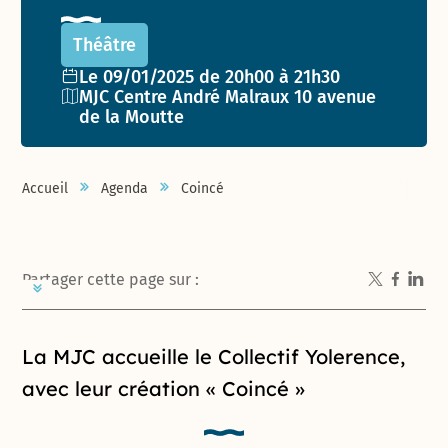
Théâtre
Date de l'événement :
Le 09/01/2025 de 20h00 à 21h30
Lieu :
MJC Centre André Malraux 10 avenue
de la Moutte
Accueil
Agenda
Coincé
Partager cette page sur :
Introduction de la page
La MJC accueille le Collectif Yolerence,
avec leur création « Coincé »