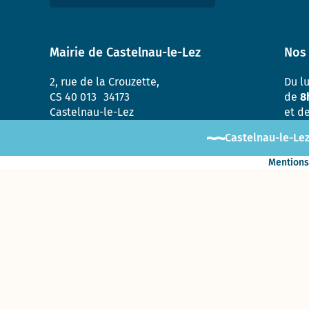
Enquête «
Ville
marchable
Mairie de Castelnau-le-Lez
Nos 
» : évaluez
la qualité
de la
2, rue de la Crouzette,
Du l
marche à
CS 40 013 34173
de
8
Castelnau-
Castelnau-le-Lez
et d
le-Lez !
Castelnau-le-Lez
Mentions