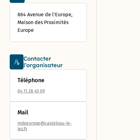
jardins
Déclarer
des
Forum : une
aventure
partagés
un
Proximités
concertation
unique !
incident
Eurêka
864 Avenue de l'Europe,
citoyenne
jusqu’au 8
Maison des Proximités
octobre
Europe
Futur
« visage »
de la rue
Contacter
d’Aquitaine
l’organisateur
: donnez
votre avis
jusqu’au 8
Téléphone
octobre !
04 11 28 45 09
950 pièges
à
moustiques
Mail
distribués
mdpeurope@castelnau-le-
aux
lez.fr
habitants
du Devois