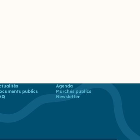
 utiles
ctualités
Agenda
ocuments publics
Marchés publics
AQ
Newsletter