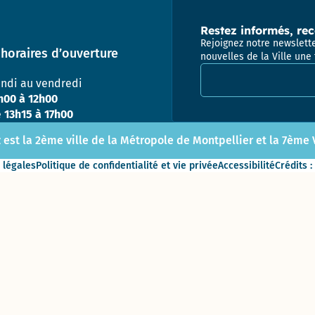
Prix
énergies
Pôle
Restez informés, rec
citoyennes
Attractivité
Rejoignez notre newslette
– 2010 et
Patrimoine
horaires d’ouverture
nouvelles de la Ville une 
2019
(Ex
Adresse email pour la
Urbanisme
undi au vendredi
/ DPAE /
h00 à 12h00
DAP)
e
13h15 à 17h00
Centre
 est la 2ème ville de la Métropole de Montpellier et la 7ème Vi
Technique
Municipal
 légales
Politique de confidentialité et vie privée
Accessibilité
Crédits :
Direction
des
Moyens
Généraux
Direction
des
Sports