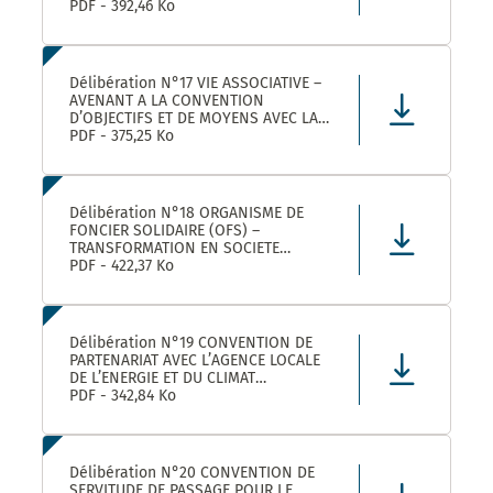
ROULER A VELO AVEC MONTPELLIER
PDF - 392,46 Ko
MEDITERRANEE METROPOLE
Délibération N°17 VIE ASSOCIATIVE –
AVENANT A LA CONVENTION
D’OBJECTIFS ET DE MOYENS AVEC LA
FEDERATION REGIONALE DES
PDF - 375,25 Ko
MAISONS DES JEUNES ET DE LA
CULTURE OCCITANIE POUR L’ANNEE
2025 DANS LE CADRE DE LA
CONVENTION DE PARTENARIAT SIGNEE
Délibération N°18 ORGANISME DE
POUR LA
FONCIER SOLIDAIRE (OFS) –
TRANSFORMATION EN SOCIETE
COOPERATIVE D’INTERET COLLECTIF
PDF - 422,37 Ko
(SCIC) – PRISE DE PARTICIPATION AU
CAPITAL – APPROBATION –
AUTORISATION DE SIGNATURE
Délibération N°19 CONVENTION DE
PARTENARIAT AVEC L’AGENCE LOCALE
DE L’ENERGIE ET DU CLIMAT
MONTPELLIER METROPOLE :
PDF - 342,84 Ko
APPROBATION DE LA CONVENTION
Délibération N°20 CONVENTION DE
SERVITUDE DE PASSAGE POUR LE