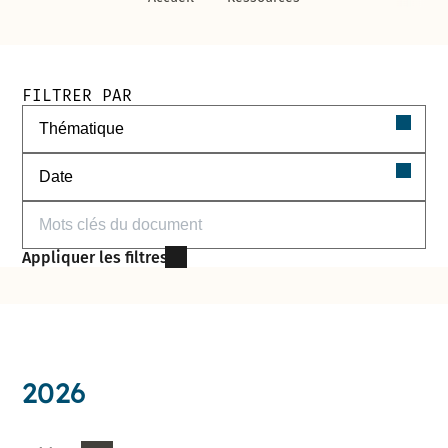
Filtres de recherche des documents
FILTRER PAR
Filtrer par thématique
Filtrer par date
Filtrer par mots-clés
Appliquer les filtres
2026