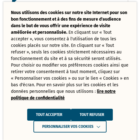
Liste des délibérations examinées
Nous utilisons des cookies sur notre site Internet pour son
Conseil Municipal 17 mars 2025
bon fonctionnement et à des fins de mesure d'audience
PDF - 121,08 Ko
dans le but de vous offrir une expérience de visite
améliorée et personnalisée.
En cliquant sur « Tout
accepter », vous consentez à l'utilisation de tous les
Ordre du jour du Conseil Municipal 17
cookies placés sur notre site. En cliquant sur « Tout
mars 2025
PDF - 73,70 Ko
refuser », seuls les cookies strictement nécessaires au
fonctionnement du site et à sa sécurité seront utilisés.
Pour choisir ou modifier vos préférences cookies ainsi que
retirer votre consentement à tout moment, cliquez sur
Tout
« Personnaliser vos cookies » ou sur le lien « Cookies » en
télécharger
bas d'écran. Pour en savoir plus sur les cookies et les
données personnelles que nous utilisons :
lire notre
politique de confidentialité
Juin
Ressources de Juin 2025
TOUT ACCEPTER
TOUT REFUSER
Convocation Conseil Municipal du 30
PERSONNALISER VOS COOKIES
juin 2025
PDF - 231,28 Ko