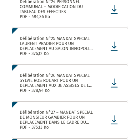
Délibération N°24 PERSONNEL
COMMUNAL – MODIFICATION DU
TABLEAU DES EFFECTIFS
PDF - 484,36 Ko
Délibération N°25 MANDAT SPECIAL
LAURENT PRADIER POUR UN
DEPLACEMENT AU SALON INNOPOLIS
A PARIS
PDF - 376,12 Ko
Délibération N°26 MANDAT SPECIAL
SYLVIE ROS ROUART POUR UN
DEPLACEMENT AUX 3E ASSISES DE LA
VOIE D’ARLES A ARLES
PDF - 378,94 Ko
Délibération N°27 – MANDAT SPECIAL
DE MONSIEUR GAMBIER POUR UN
DEPLACEMENT DANS LE CADRE DU
FORUM DES ELUS INFO JEUNES A
PDF - 375,13 Ko
PARIS