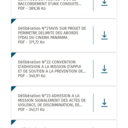
RACCORDEMENT D’UNE CONDUITE
EAUX PLUVIALES DANS LE CADRE DE
PDF - 389,36 Ko
L’OPERATION SOLENZANA 1825
AVENUE DE L’EUROPE SUR LA
PARCELLE COMMUNALE CN 170
Délibération N°21AVIS SUR PROJET DE
PERIMETRE DELIMITE DES ABORDS
(PDA) DU CINEMA PANRAMA
PDF - 371,72 Ko
Délibération N°22 CONVENTION
D’ADHESION A LA MISSION D’APPUI
ET DE SOUTIEN A LA PREVENTION DES
RISQUES PROFESSIONNELS
PDF - 340,91 Ko
Délibération N°23 ADHESION A LA
MISSION SIGNALEMENT DES ACTES DE
VIOLENCE, DE DISCRIMINATION, DE
HARCELEMENT ET D’AGISSEMENTS
PDF - 342,11 Ko
SEXISTES PROPOSEE PAR LE CDG34