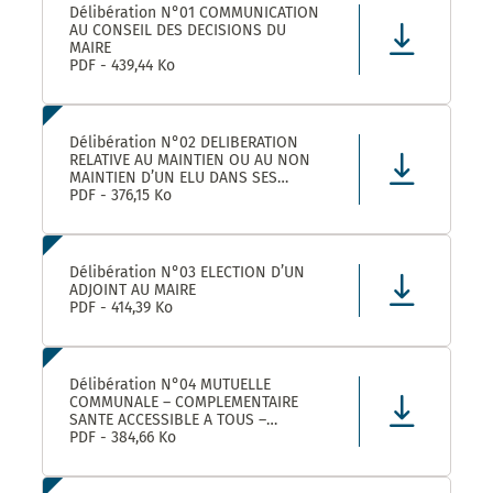
Délibération N°01 COMMUNICATION
AU CONSEIL DES DECISIONS DU
MAIRE
PDF - 439,44 Ko
Délibération N°02 DELIBERATION
RELATIVE AU MAINTIEN OU AU NON
MAINTIEN D’UN ELU DANS SES
FONCTIONS D’ADJOINT AU MAIRE
PDF - 376,15 Ko
Délibération N°03 ELECTION D’UN
ADJOINT AU MAIRE
PDF - 414,39 Ko
Délibération N°04 MUTUELLE
COMMUNALE – COMPLEMENTAIRE
SANTE ACCESSIBLE A TOUS –
CONVENTION DE PARTENARIAT AVEC
PDF - 384,66 Ko
LA MUTUELLE FAMILIALE –
APPROBATION ET AUTORISATION DE
SIGNATURE