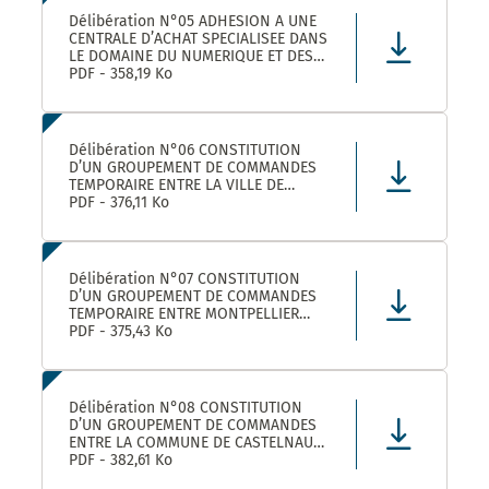
Délibération N°05 ADHESION A UNE
CENTRALE D’ACHAT SPECIALISEE DANS
LE DOMAINE DU NUMERIQUE ET DES
TELECOMS DENOMMEE « CANUT »
PDF - 358,19 Ko
Délibération N°06 CONSTITUTION
D’UN GROUPEMENT DE COMMANDES
TEMPORAIRE ENTRE LA VILLE DE
MONTPELLIER, LA COMMUNE DE
PDF - 376,11 Ko
CASTELNAU-LE-LEZ ET PLUSIEURS
AUTRES ACHETEURS PUBLICS POUR
L’ACHAT DE FOURNITURES
ADMINISTRATIVES DE BUREAU –
Délibération N°07 CONSTITUTION
ADHÉSION AU GROUPEMENT DE CO
D’UN GROUPEMENT DE COMMANDES
TEMPORAIRE ENTRE MONTPELLIER
MEDITERRANEE METROPOLE, LA VILLE
PDF - 375,43 Ko
DE CASTELNAU-LE-LEZ, ET PLUSIEURS
AUTRES ACHETEURS PUBLICS POUR LA
FOURNITURE DE PRODUITS ET
MATERIELS D’ENTRETIEN DES LOCAUX
Délibération N°08 CONSTITUTION
– ADHÉS
D’UN GROUPEMENT DE COMMANDES
ENTRE LA COMMUNE DE CASTELNAU-
LE-LEZ, LE CENTRE COMMUNAL
PDF - 382,61 Ko
D’ACTION SOCIALE DE CASTELNAU-LE-