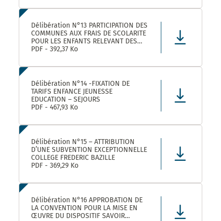
Délibération N°13 PARTICIPATION DES
COMMUNES AUX FRAIS DE SCOLARITE
POUR LES ENFANTS RELEVANT DES
DISPOSITIFS ULISS ET DAR
PDF - 392,37 Ko
SCOLARISES DANS LES ECOLES
CASTELNAUVIENNES
Délibération N°14 -FIXATION DE
TARIFS ENFANCE JEUNESSE
EDUCATION – SEJOURS
PDF - 467,93 Ko
Délibération N°15 – ATTRIBUTION
D’UNE SUBVENTION EXCEPTIONNELLE
COLLEGE FREDERIC BAZILLE
PDF - 369,29 Ko
Délibération N°16 APPROBATION DE
LA CONVENTION POUR LA MISE EN
ŒUVRE DU DISPOSITIF SAVOIR