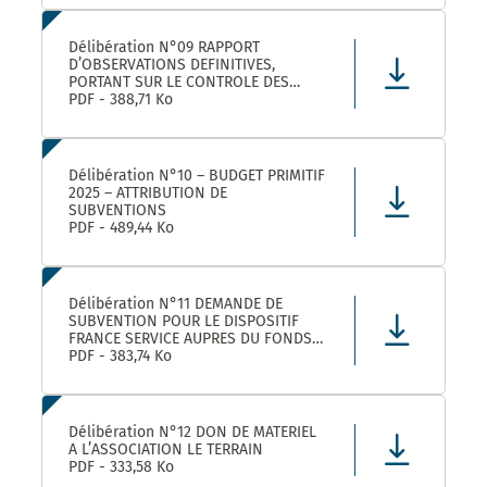
LEZ ET SES ETABLISSEMENTS
RATTACHÉS POUR LA FOURNITURE, LA
LIVRAISON ET LA GESTION DE TITRES
Délibération N°09 RAPPORT
RESTAURANT E
D’OBSERVATIONS DEFINITIVES,
PORTANT SUR LE CONTROLE DES
COMPTES ET DE LA GESTION DE
PDF - 388,71 Ko
MONTPELLIER MEDITERRANEE
METROPOLE AU TITRE DES EXERCICES
2019 ET SUIVANTS
Délibération N°10 – BUDGET PRIMITIF
2025 – ATTRIBUTION DE
SUBVENTIONS
PDF - 489,44 Ko
Délibération N°11 DEMANDE DE
SUBVENTION POUR LE DISPOSITIF
FRANCE SERVICE AUPRES DU FONDS
NATIONAL D’AMENAGEMENT ET DE
PDF - 383,74 Ko
DEVELOPPEMENT DU TERRITOIRE ET
DU FONDS NATIONAL FRANCE
SERVICES AU TITRE DE L’ANNEE 2025
Délibération N°12 DON DE MATERIEL
A L’ASSOCIATION LE TERRAIN
PDF - 333,58 Ko