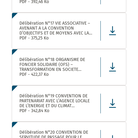
ROULER A VELO AVEC MONTPELLIER
PDF - 392,46 Ko
MEDITERRANEE METROPOLE
Délibération N°17 VIE ASSOCIATIVE –
AVENANT A LA CONVENTION
D’OBJECTIFS ET DE MOYENS AVEC LA
FEDERATION REGIONALE DES
PDF - 375,25 Ko
MAISONS DES JEUNES ET DE LA
CULTURE OCCITANIE POUR L’ANNEE
2025 DANS LE CADRE DE LA
CONVENTION DE PARTENARIAT SIGNEE
Délibération N°18 ORGANISME DE
POUR LA
FONCIER SOLIDAIRE (OFS) –
TRANSFORMATION EN SOCIETE
COOPERATIVE D’INTERET COLLECTIF
PDF - 422,37 Ko
(SCIC) – PRISE DE PARTICIPATION AU
CAPITAL – APPROBATION –
AUTORISATION DE SIGNATURE
Délibération N°19 CONVENTION DE
PARTENARIAT AVEC L’AGENCE LOCALE
DE L’ENERGIE ET DU CLIMAT
MONTPELLIER METROPOLE :
PDF - 342,84 Ko
APPROBATION DE LA CONVENTION
Délibération N°20 CONVENTION DE
SERVITUDE DE PASSAGE POUR LE