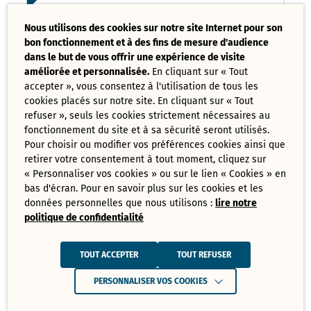
Liste des délibérations examinées
Nous utilisons des cookies sur notre site Internet pour son
Conseil Municipal 17 mars 2025
bon fonctionnement et à des fins de mesure d'audience
PDF - 121,08 Ko
dans le but de vous offrir une expérience de visite
améliorée et personnalisée.
En cliquant sur « Tout
accepter », vous consentez à l'utilisation de tous les
Ordre du jour du Conseil Municipal 17
cookies placés sur notre site. En cliquant sur « Tout
mars 2025
PDF - 73,70 Ko
refuser », seuls les cookies strictement nécessaires au
fonctionnement du site et à sa sécurité seront utilisés.
Pour choisir ou modifier vos préférences cookies ainsi que
retirer votre consentement à tout moment, cliquez sur
Tout
« Personnaliser vos cookies » ou sur le lien « Cookies » en
télécharger
bas d'écran. Pour en savoir plus sur les cookies et les
données personnelles que nous utilisons :
lire notre
politique de confidentialité
Juin
Ressources de Juin 2025
TOUT ACCEPTER
TOUT REFUSER
Convocation Conseil Municipal du 30
PERSONNALISER VOS COOKIES
juin 2025
PDF - 231,28 Ko