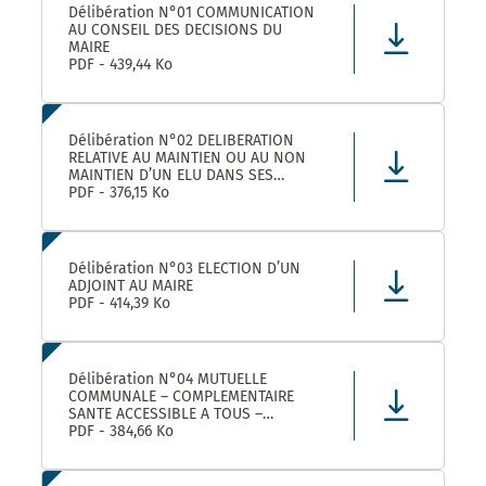
Délibération N°01 COMMUNICATION
AU CONSEIL DES DECISIONS DU
MAIRE
PDF - 439,44 Ko
Délibération N°02 DELIBERATION
RELATIVE AU MAINTIEN OU AU NON
MAINTIEN D’UN ELU DANS SES
FONCTIONS D’ADJOINT AU MAIRE
PDF - 376,15 Ko
Délibération N°03 ELECTION D’UN
ADJOINT AU MAIRE
PDF - 414,39 Ko
Délibération N°04 MUTUELLE
COMMUNALE – COMPLEMENTAIRE
SANTE ACCESSIBLE A TOUS –
CONVENTION DE PARTENARIAT AVEC
PDF - 384,66 Ko
LA MUTUELLE FAMILIALE –
APPROBATION ET AUTORISATION DE
SIGNATURE