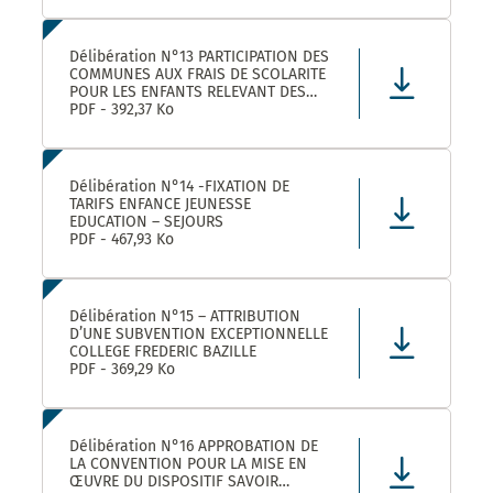
Délibération N°13 PARTICIPATION DES
COMMUNES AUX FRAIS DE SCOLARITE
POUR LES ENFANTS RELEVANT DES
DISPOSITIFS ULISS ET DAR
PDF - 392,37 Ko
SCOLARISES DANS LES ECOLES
CASTELNAUVIENNES
Délibération N°14 -FIXATION DE
TARIFS ENFANCE JEUNESSE
EDUCATION – SEJOURS
PDF - 467,93 Ko
Délibération N°15 – ATTRIBUTION
D’UNE SUBVENTION EXCEPTIONNELLE
COLLEGE FREDERIC BAZILLE
PDF - 369,29 Ko
Délibération N°16 APPROBATION DE
LA CONVENTION POUR LA MISE EN
ŒUVRE DU DISPOSITIF SAVOIR