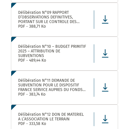
LEZ ET SES ETABLISSEMENTS
RATTACHÉS POUR LA FOURNITURE, LA
LIVRAISON ET LA GESTION DE TITRES
Délibération N°09 RAPPORT
RESTAURANT E
D’OBSERVATIONS DEFINITIVES,
PORTANT SUR LE CONTROLE DES
COMPTES ET DE LA GESTION DE
PDF - 388,71 Ko
MONTPELLIER MEDITERRANEE
METROPOLE AU TITRE DES EXERCICES
2019 ET SUIVANTS
Délibération N°10 – BUDGET PRIMITIF
2025 – ATTRIBUTION DE
SUBVENTIONS
PDF - 489,44 Ko
Délibération N°11 DEMANDE DE
SUBVENTION POUR LE DISPOSITIF
FRANCE SERVICE AUPRES DU FONDS
NATIONAL D’AMENAGEMENT ET DE
PDF - 383,74 Ko
DEVELOPPEMENT DU TERRITOIRE ET
DU FONDS NATIONAL FRANCE
SERVICES AU TITRE DE L’ANNEE 2025
Délibération N°12 DON DE MATERIEL
A L’ASSOCIATION LE TERRAIN
PDF - 333,58 Ko