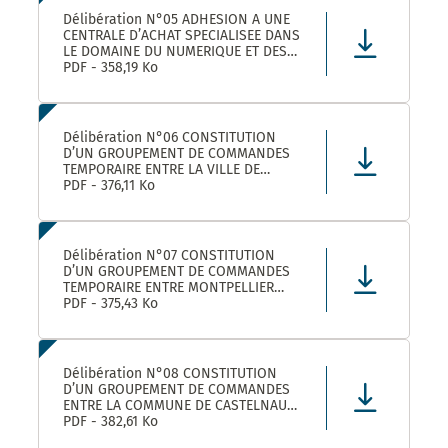
Délibération N°05 ADHESION A UNE
CENTRALE D’ACHAT SPECIALISEE DANS
LE DOMAINE DU NUMERIQUE ET DES
TELECOMS DENOMMEE « CANUT »
PDF - 358,19 Ko
Délibération N°06 CONSTITUTION
D’UN GROUPEMENT DE COMMANDES
TEMPORAIRE ENTRE LA VILLE DE
MONTPELLIER, LA COMMUNE DE
PDF - 376,11 Ko
CASTELNAU-LE-LEZ ET PLUSIEURS
AUTRES ACHETEURS PUBLICS POUR
L’ACHAT DE FOURNITURES
ADMINISTRATIVES DE BUREAU –
Délibération N°07 CONSTITUTION
ADHÉSION AU GROUPEMENT DE CO
D’UN GROUPEMENT DE COMMANDES
TEMPORAIRE ENTRE MONTPELLIER
MEDITERRANEE METROPOLE, LA VILLE
PDF - 375,43 Ko
DE CASTELNAU-LE-LEZ, ET PLUSIEURS
AUTRES ACHETEURS PUBLICS POUR LA
FOURNITURE DE PRODUITS ET
MATERIELS D’ENTRETIEN DES LOCAUX
Délibération N°08 CONSTITUTION
– ADHÉS
D’UN GROUPEMENT DE COMMANDES
ENTRE LA COMMUNE DE CASTELNAU-
LE-LEZ, LE CENTRE COMMUNAL
PDF - 382,61 Ko
D’ACTION SOCIALE DE CASTELNAU-LE-