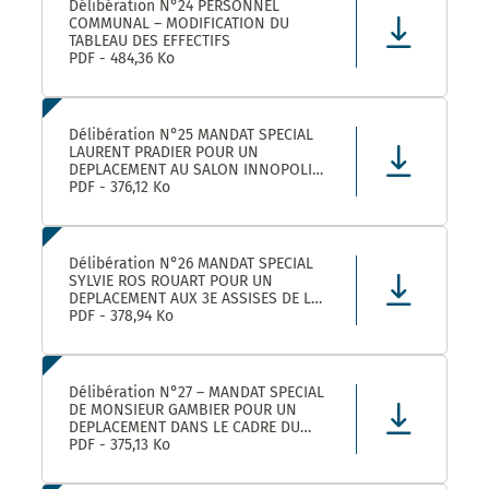
Délibération N°24 PERSONNEL
COMMUNAL – MODIFICATION DU
TABLEAU DES EFFECTIFS
PDF - 484,36 Ko
Délibération N°25 MANDAT SPECIAL
LAURENT PRADIER POUR UN
DEPLACEMENT AU SALON INNOPOLIS
A PARIS
PDF - 376,12 Ko
Délibération N°26 MANDAT SPECIAL
SYLVIE ROS ROUART POUR UN
DEPLACEMENT AUX 3E ASSISES DE LA
VOIE D’ARLES A ARLES
PDF - 378,94 Ko
Délibération N°27 – MANDAT SPECIAL
DE MONSIEUR GAMBIER POUR UN
DEPLACEMENT DANS LE CADRE DU
FORUM DES ELUS INFO JEUNES A
PDF - 375,13 Ko
PARIS