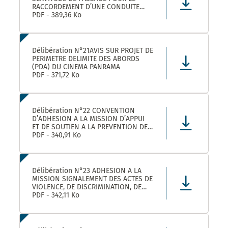
RACCORDEMENT D’UNE CONDUITE
EAUX PLUVIALES DANS LE CADRE DE
PDF - 389,36 Ko
L’OPERATION SOLENZANA 1825
AVENUE DE L’EUROPE SUR LA
PARCELLE COMMUNALE CN 170
Délibération N°21AVIS SUR PROJET DE
PERIMETRE DELIMITE DES ABORDS
(PDA) DU CINEMA PANRAMA
PDF - 371,72 Ko
Délibération N°22 CONVENTION
D’ADHESION A LA MISSION D’APPUI
ET DE SOUTIEN A LA PREVENTION DES
RISQUES PROFESSIONNELS
PDF - 340,91 Ko
Délibération N°23 ADHESION A LA
MISSION SIGNALEMENT DES ACTES DE
VIOLENCE, DE DISCRIMINATION, DE
HARCELEMENT ET D’AGISSEMENTS
PDF - 342,11 Ko
SEXISTES PROPOSEE PAR LE CDG34