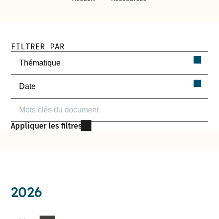
Filtres de recherche des documents
FILTRER PAR
Filtrer par thématique
Filtrer par date
Filtrer par mots-clés
Appliquer les filtres
2026