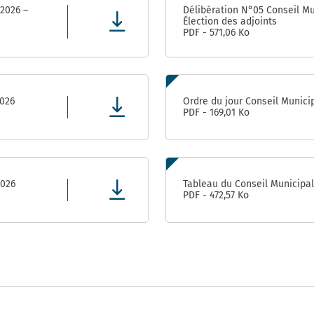
population
2017 –
Appaix
 2026 –
Délibération N°05 Conseil Mu
2020
Élection des adjoints
Vie
Gymnase des
PDF - 571,06 Ko
Administrative
Marianne D’Or
Perrières
et Citoyenne
du
(Conseil
Développement
Départemental)
Durable – 2017
Direction
2026
Ordre du jour Conseil Munici
de
PDF - 169,01 Ko
l’Enfance
Ville
ludique
&
Direction
sportive
de la
– 2013
Jeunesse
2026
Tableau du Conseil Municipa
et de
PDF - 472,57 Ko
l’Education
Prix de la
Communication
responsable au
Direction de
concours des
l’Aménagement
Meilleurs Voeux
& du
du Territoire –
Patrimoine
2010
(DAP) – Guichet
unique