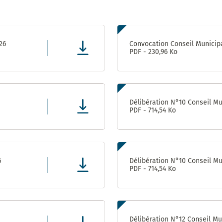
Prix
énergies
Pôle
citoyennes
Attractivité
6
– 2010 et
Patrimoine
2019
26
Convocation Conseil Municipa
(Ex
PDF - 230,96 Ko
Urbanisme
/ DPAE /
DAP)
Centre
Délibération N°10 Conseil Mun
Technique
PDF - 714,54 Ko
Municipal
Direction
des
Moyens
6
Délibération N°10 Conseil Mun
Généraux
PDF - 714,54 Ko
Direction
des
Sports
Délibération N°12 Conseil Mun