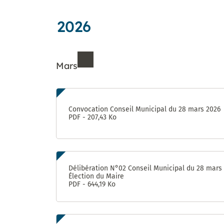
jardins
Déclarer
des
Forum : une
aventure
partagés
un
Proximités
concertation
unique !
incident
2026
Eurêka
citoyenne
jusqu’au 8
octobre
Mars
Futur
« visage »
de la rue
Ressources de Mars 202
d’Aquitaine
: donnez
Convocation Conseil Municipal du 28 mars 2026
votre avis
PDF - 207,43 Ko
jusqu’au 8
octobre !
950 pièges
à
Délibération N°02 Conseil Municipal du 28 mars
Élection du Maire
moustiques
PDF - 644,19 Ko
distribués
aux
habitants
du Devois