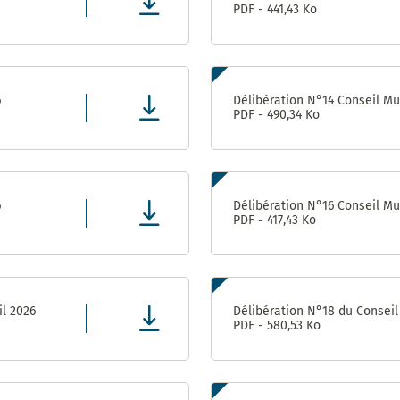
PDF - 441,43 Ko
Direction
des
Finances,
de l’Achat
et de
6
Délibération N°14 Conseil Mun
l’Evaluation
PDF - 490,34 Ko
Direction
des
ressources
humaines
6
Délibération N°16 Conseil Mun
PDF - 417,43 Ko
Direction de la
Communication
Direction
il 2026
Délibération N°18 du Conseil 
des
PDF - 580,53 Ko
Affaires
Culturelles
Service