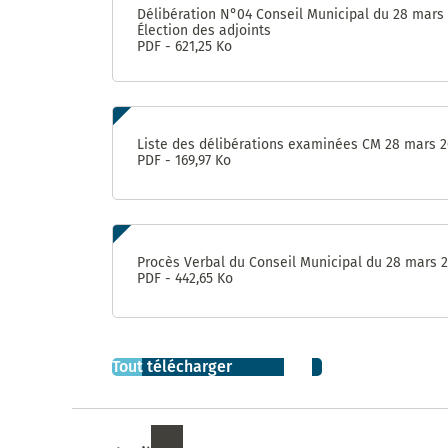
et de
Délibération N°04 Conseil Municipal du 28 mars
Sablassou
Élection des adjoints
PDF - 621,25 Ko
La
végétalisation
du Devois
menée à bien
Liste des délibérations examinées CM 28 mars 
PDF - 169,97 Ko
Un
nouveau
jardin
partagé
: Le
Procès Verbal du Conseil Municipal du 28 mars 
Terrain
PDF - 442,65 Ko
Consultation
sur le nom
de la
Tout télécharger
nouvelle
aire de jeux
à Madiba